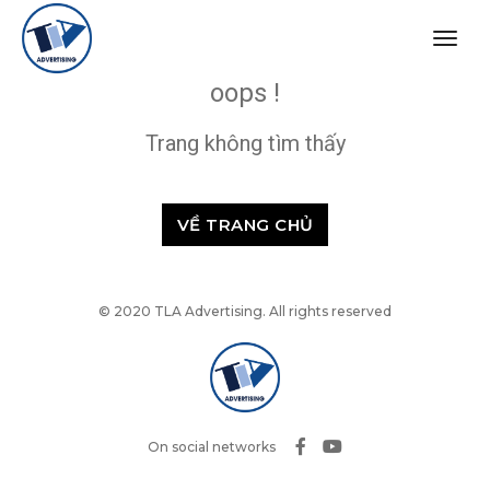
togg
navig
oops !
Trang không tìm thấy
VỀ TRANG CHỦ
© 2020 TLA Advertising. All rights reserved
On social networks