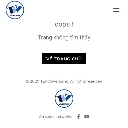
togg
navig
oops !
Trang không tìm thấy
VỀ TRANG CHỦ
© 2020 TLA Advertising. All rights reserved
On social networks