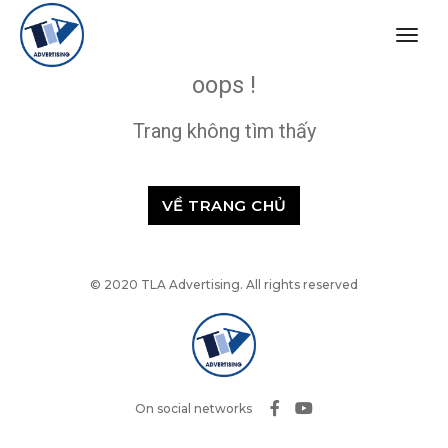
togg
navig
oops !
Trang không tìm thấy
VỀ TRANG CHỦ
© 2020 TLA Advertising. All rights reserved
On social networks