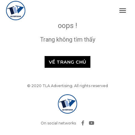
togg
navig
oops !
Trang không tìm thấy
VỀ TRANG CHỦ
© 2020 TLA Advertising. All rights reserved
On social networks