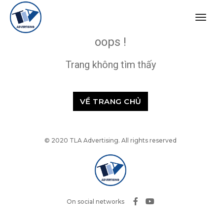
togg
navig
oops !
Trang không tìm thấy
VỀ TRANG CHỦ
© 2020 TLA Advertising. All rights reserved
On social networks