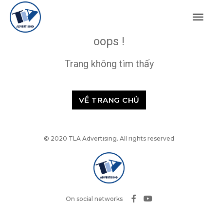
togg
navig
oops !
Trang không tìm thấy
VỀ TRANG CHỦ
© 2020 TLA Advertising. All rights reserved
On social networks