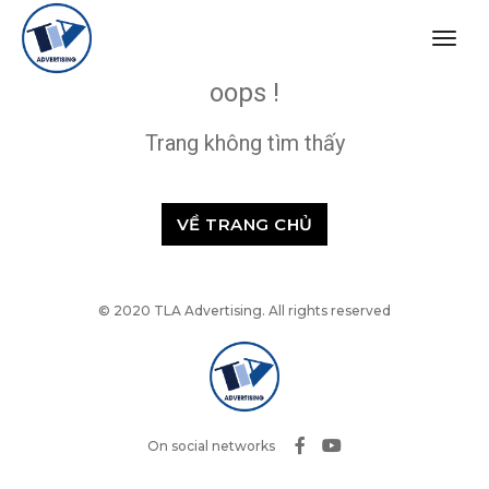
togg
navig
oops !
Trang không tìm thấy
VỀ TRANG CHỦ
© 2020 TLA Advertising. All rights reserved
On social networks